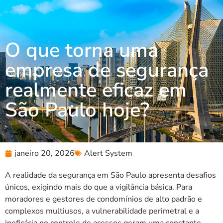
O que torna uma
empresa de segurança
realmente eficaz em
São Paulo hoje?
janeiro 20, 2026
Alert System
A realidade da segurança em São Paulo apresenta desafios
únicos, exigindo mais do que a vigilância básica. Para
moradores e gestores de condomínios de alto padrão e
complexos multiusos, a vulnerabilidade perimetral e a
ineficácia no controle de acessos geram uma constante