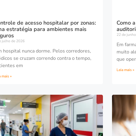
ntrole de acesso hospitalar por zonas:
Como a 
a estratégia para ambientes mais
auditor
guros
22 de junho
e julho de 2026
Em farmá
 hospital nunca dorme. Pelos corredores,
muito al
dicos se cruzam correndo contra o tempo,
que oper
cientes em
Leia mais »
a mais »