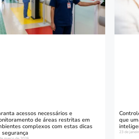
ranta acessos necessários e
Control
nitoramento de áreas restritas em
que uma
bientes complexos com estas dicas
intelig
 segurança
23 de janei
de março de 2026