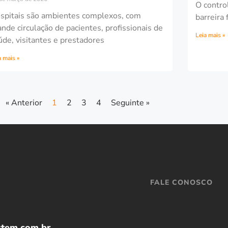
O contro
spitais são ambientes complexos, com
barreira
ande circulação de pacientes, profissionais de
Leia mais »
úde, visitantes e prestadores
a mais »
« Anterior
1
2
3
4
Seguinte »
FALE CONOSCO
stem.com.br