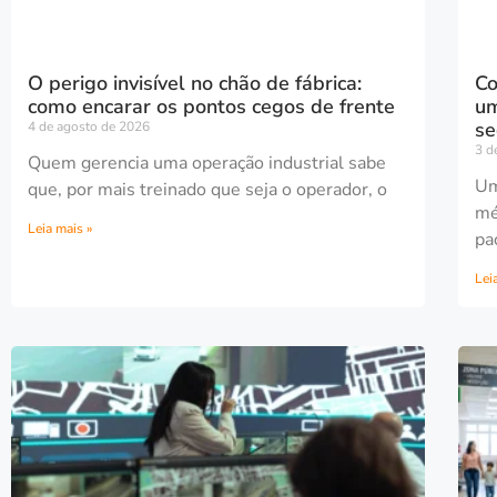
O perigo invisível no chão de fábrica:
Co
como encarar os pontos cegos de frente
um
se
4 de agosto de 2026
3 d
Quem gerencia uma operação industrial sabe
Um
que, por mais treinado que seja o operador, o
mé
Leia mais »
pa
Lei