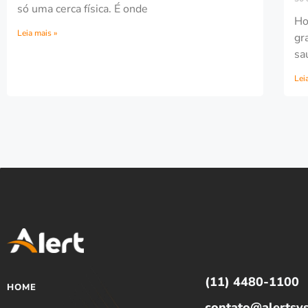
só uma cerca física. É onde
Ho
Leia mais »
gr
sa
Lei
(11) 4480-1100
HOME
contato@alertsy