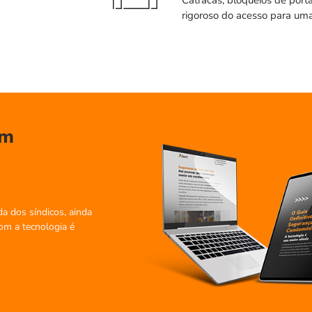
Catracas, bloqueios de port
rigoroso do acesso para uma
em
a dos síndicos, ainda
om a tecnologia é