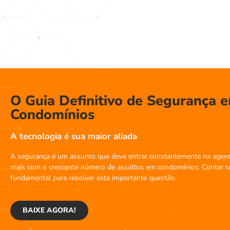
O Guia Definitivo de Segurança 
Condomínios
A tecnologia é sua maior aliada
A segurança é um assunto que deve entrar constantemente na agend
mais com o crescente número de assaltos em condomínios. Contar c
fundamental para resolver esta importante questão.
BAIXE AGORA!