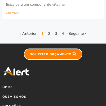
física para um componente vital na
Leia mais »
« Anterior
1
2
3
4
Seguinte »
SOLICITAR ORÇAMENTO
HOME
QUEM SOMOS